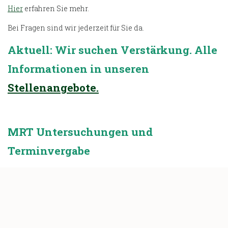
Hier
erfahren Sie mehr.
Bei Fragen sind wir jederzeit für Sie da.
Aktuell: Wir suchen Verstärkung. Alle
Informationen in unseren
Stellenangebote.
MRT Untersuchungen und
Terminvergabe
Sie benötigen einen MRT Termin in unserer Klinik?
Hier
finden Sie alle notwendigen Informationen.
Bitte haben Sie Verständnis dafür, dass wir Ihnen ohne
einen vollständigen
Vorbericht
keinen Termin geben